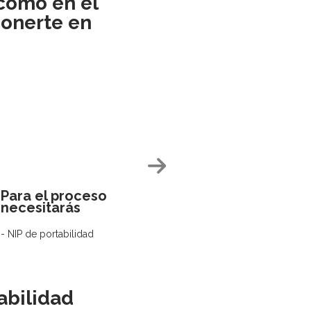
como en el
ponerte en
Para el proceso
necesitarás
- NIP de portabilidad
- SIM Likephone activa
- Correo electrónico y teléfono
adicional para contactarte de
ser necesario
abilidad