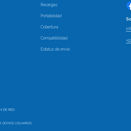
Recargas
Portabilidad
So
Cobertura
in
Compatibilidad
+5
Estatus de envío
N DE RED
A DCHOS USUARIOS