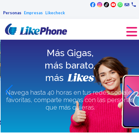
Facebook
Instagram
TikTok
YouTube
WhatsAp
Correo
Te
Personas
Empresas
Likecheck
Más Gigas,
más barato,
más
Navega hasta 40 horas en tus redes sociales
favoritas, comparte megas con las personas
que más quieras.
Contratar ahora